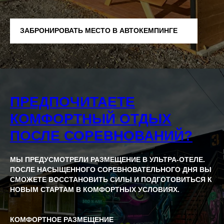
2
ВЗРОСЛЫЙ
ЗАБРОНИРОВАТЬ МЕСТО В АВТОКЕМПИНГЕ
ГОСТЕВОЙ БИЛЕТ
ДНЯ
15-16
АВГУСТА 2026
1 200 ₽
1 600 ₽
ПРЕДПОЧИТАЕТЕ
1
ВЗРОСЛЫЙ
КОМФОРТНЫЙ ОТДЫХ
ГОСТЕВОЙ БИЛЕТ
ДЕНЬ
ПОСЛЕ СОРЕВНОВАНИЙ?
15
АВГУСТА 2026
СОЛД АУТ
МЫ ПРЕДУСМОТРЕЛИ РАЗМЕЩЕНИЕ В УЛЬТРА-ОТЕЛЕ.
ПОСЛЕ НАСЫЩЕННОГО СОРЕВНОВАТЕЛЬНОГО ДНЯ ВЫ
СМОЖЕТЕ ВОССТАНОВИТЬ СИЛЫ И ПОДГОТОВИТЬСЯ К
1
НОВЫМ СТАРТАМ В КОМФОРТНЫХ УСЛОВИЯХ.
ВЗРОСЛЫЙ
ГОСТЕВОЙ БИЛЕТ
ДЕНЬ
КОМФОРТНОЕ РАЗМЕЩЕНИЕ