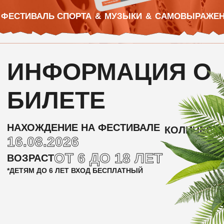
БИЛЕТЕ
НАХОЖДЕНИЕ НА ФЕСТИВАЛЕ
1
КОЛИЧЕСТВО ПЕРСОН
16.08.2026
ОТ 6 ДО 18 ЛЕТ
ВОЗРАСТ
*ДЕТЯМ ДО 6 ЛЕТ ВХОД БЕСПЛАТНЫЙ
ПОСЕЩЕНИЕ ВСЕХ ЗОН ФЕСТИВАЛЯ В
ТЕЧЕНИЕ ВЫБРАННОГО ДНЯ, ДЛЯ 1
РЕБЕНКА, В СОПРОВОЖДЕНИИ
ВЗРОСЛОГО
ДОСТУП К ДЕТСКОЙ И СЕМЕЙНОЙ
ЗОНАМ С ИГРАМИ, МАСТЕР-КЛАССАМИ И
ИНТЕРАКТИВНЫМИ АКТИВНОСТЯМИ
ВОЗМОЖНОСТЬ НАБЛЮДАТЬ ЗА
СПОРТИВНЫМИ И КИБЕРСПОРТИВНЫМИ
ТУРНИРАМИ, ШОУ-МАТЧАМИ И
ВЫСТУПЛЕНИЯМИ АРТИСТОВ
РАЗВЛЕКАТЕЛЬНАЯ ПРОГРАММА,