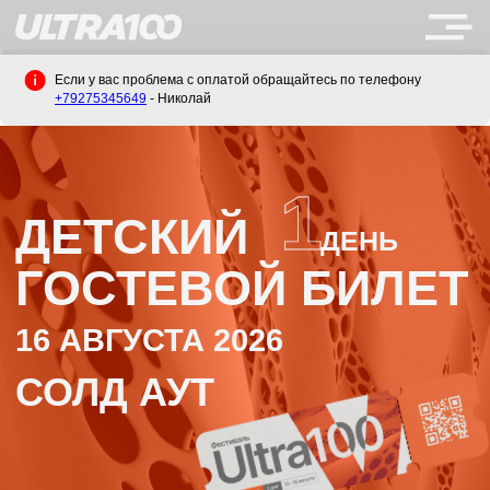
Если у вас проблема с оплатой обращайтесь по телефону
+79275345649
- Николай
1
ДЕТСКИЙ
ДЕНЬ
ГОСТЕВОЙ БИЛЕТ
16 АВГУСТА 2026
СОЛД АУТ
ИВАЛЬ СПОРТА
&
МУЗЫКИ
&
САМОВЫРАЖЕНИЯ
&
ФЕСТИВАЛЬ СПОРТ
ИНФОРМАЦИЯ О