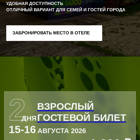
16
АВГУСТА 2026
УДОБНАЯ ДОСТУПНОСТЬ
СОЛД АУТ
ОТЛИЧНЫЙ ВАРИАНТ ДЛЯ СЕМЕЙ И ГОСТЕЙ ГОРОДА
ВСЕ БИЛЕТЫ
ЗАБРОНИРОВАТЬ МЕСТО В ОТЕЛЕ
СЛУЖБА ПОМОЩИ
БЕГОВЫЕ ДИСТАНЦИИ
ТРОПА
РОСТОК
ПЫЛЬ
ПЫЛЬ.НОЧЬ
ПЕСОК
ПЕСОК.НОЧЬ
ПОЛЫНЬ
ОСТРОВ 5
ОСТРОВ 12
КАНИКРОСС
ЗАБЕГ С ЖЕНАМИ
КАРТА САЙТА
ФЕСТИВАЛЬ
СПОРТ
О НАС
ПАРТНЕРАМ
ДЛЯ СМИ
КОНТАКТЫ
ВОЛОНТЕРАМ