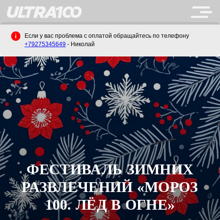
Если у вас проблема с оплатой обращайтесь по телефону
+79275345649
- Николай
ФЕСТИВАЛЬ ЗИМНИХ
РАЗВЛЕЧЕНИЙ «МОРОЗ
100. ЛЁД В ОГНЕ»