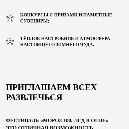
© 2015-2025 ООО «УЛЬТРА-100». ВСЕ ПРАВА ЗАЩИЩЕНЫ
ДОГОВОР ОФЕРТЫ
ТОВАРНЫЙ ЗНАК
КОНКУРСЫ С ПРИЗАМИ И ПАМЯТНЫЕ
ПОЛИТИКА КОНФИДЕНЦИАЛЬНОСТИ
СУВЕНИРЫ;
ПОЛЬЗОВАТЕЛЬСКОЕ СОГЛАШЕНИЕ
ТЁПЛОЕ НАСТРОЕНИЕ И АТМОСФЕРА
НАСТОЯЩЕГО ЗИМНЕГО ЧУДА.
ПРИГЛАШАЕМ ВСЕХ
РАЗВЛЕЧЬСЯ
ФЕСТИВАЛЬ «МОРОЗ 100. ЛЁД В ОГНЕ» —
ЭТО ОТЛИЧНАЯ ВОЗМОЖНОСТЬ