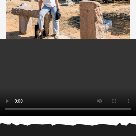
ФЕСТИВАЛЬ
СПОРТ
О НАС
ПАРТНЕРАМ
ДЛЯ СМИ
КОНТАКТЫ
ВОЛОНТЕРАМ
ОГРН 1153435003864
ЮРИДИЧЕСКИЙ АДРЕС: ВОЛГОГРАДСКАЯ
ОБЛАСТЬ, Г. ВОЛЖСКИЙ, УЛ. ИМ.
ГЕНЕРАЛА КАРБЫШЕВА, Д.1А, ОФИС 301
СОЦИАЛЬНЫЕ СЕТИ
© 2015-2025 ООО «УЛЬТРА-100». ВСЕ ПРАВА ЗАЩИЩЕНЫ
ДОГОВОР ОФЕРТЫ
ТОВАРНЫЙ ЗНАК
ПОЛИТИКА КОНФИДЕНЦИАЛЬНОСТИ
ПОЛЬЗОВАТЕЛЬСКОЕ СОГЛАШЕНИЕ