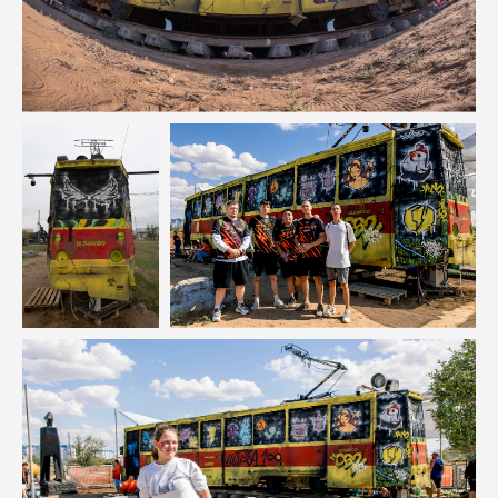
СЛУЖБА ПОМОЩИ
БЕГОВЫЕ ДИСТАНЦИИ
ТРОПА
РОСТОК
ПЫЛЬ
ПЫЛЬ.НОЧЬ
ПЕСОК
ПЕСОК.НОЧЬ
ПОЛЫНЬ
ОСТРОВ 5
ОСТРОВ 12
КАНИКРОСС
ЗАБЕГ С ЖЕНАМИ
КАРТА САЙТА