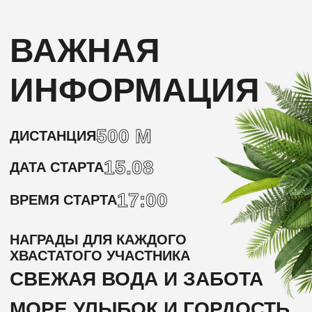
500 М
ДИСТАНЦИЯ
15.08
ДАТА СТАРТА
17:00
ВРЕМЯ СТАРТА
НАГРАДЫ ДЛЯ КАЖДОГО
ХВАСТАТОГО УЧАСТНИКА
СВЕЖАЯ ВОДА И ЗАБОТА
МОРЕ УЛЫБОК И ГОРДОСТЬ
В ГЛАЗАХ ХОЗЯИНА
ПРИГЛАШАЕМ ВАС И ВАШЕГО
ЧЕТВЕРОНОГОГО ДРУГА НА
ОСОБЕННЫЙ СТАРТ В РАМКАХ
ФЕСТИВАЛЯ ULTRA100!
КАНИКРОСС — ЭТО НЕ ПРОСТО БЕГ С
СОБАКОЙ. ЭТО НАСТОЯЩАЯ КОМАНДА:
ВЫ ЗАДАЁТЕ НАПРАВЛЕНИЕ, А ВАШ