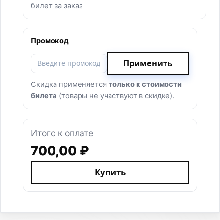
ФЕСТИВАЛЬ
СПОРТ
О НАС
ПАРТНЕРАМ
ДЛЯ СМИ
КОНТАКТЫ
ВОЛОНТЕРАМ
ОГРН 1153435003864
ЮРИДИЧЕСКИЙ АДРЕС: ВОЛГОГРАДСКАЯ
ОБЛАСТЬ, Г. ВОЛЖСКИЙ, УЛ. ИМ.
ГЕНЕРАЛА КАРБЫШЕВА, Д.1А, ОФИС 301
СОЦИАЛЬНЫЕ СЕТИ
© 2015-2025 ООО «УЛЬТРА-100». ВСЕ ПРАВА ЗАЩИЩЕНЫ
ДОГОВОР ОФЕРТЫ
ТОВАРНЫЙ ЗНАК
ПОЛИТИКА КОНФИДЕНЦИАЛЬНОСТИ
ПОЛЬЗОВАТЕЛЬСКОЕ СОГЛАШЕНИЕ