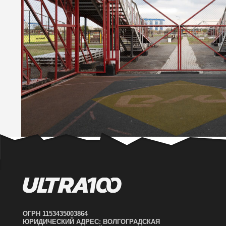
КА
ФЕС
СПО
О НА
ОГРН 1153435003864
ЮРИДИЧЕСКИЙ АДРЕС: ВОЛГОГРАДСКАЯ
ПАР
ОБЛАСТЬ, Г. ВОЛЖСКИЙ, УЛ. ИМ. ГЕНЕРАЛА
ДЛЯ
КАРБЫШЕВА, Д.1А, ОФИС 301
КОН
ВОЛ