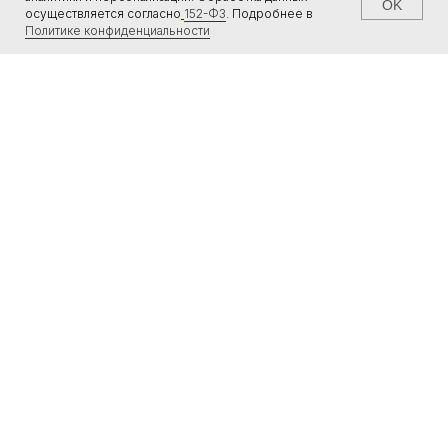
OK
осуществляется согласно
152-ФЗ
.
Подробнее в
© 2015-2025 ООО «УЛЬТРА-100». ВСЕ ПРАВА ЗАЩИЩЕНЫ
Политике конфиденциальности
ДОГОВОР ОФЕРТЫ
ТОВАРНЫЙ ЗНАК
ПОЛИТИКА КОНФИДЕНЦИАЛЬНОСТИ
ПОЛЬЗОВАТЕЛЬСКОЕ СОГЛАШЕНИЕ