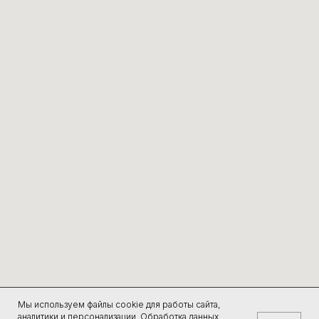
БЕГОВЫЕ ДИСТАНЦИИ
ТРОПА
РОСТОК
ПЫЛЬ
ПЫЛЬ.НОЧЬ
ПЕСОК
ПЕСОК.НОЧЬ
ПОЛЫНЬ
ОСТРОВ 5
ОСТРОВ 12
КАНИКРОСС
ЗАБЕГ С ЖЕНАМИ
КАРТА САЙТА
ФЕСТИВАЛЬ
СПОРТ
О НАС
ПАРТНЕРАМ
ДЛЯ СМИ
КОНТАКТЫ
ВОЛОНТЕРАМ
ОГРН 1153435003864
ЮРИДИЧЕСКИЙ АДРЕС: ВОЛГОГРАДСКАЯ
ОБЛАСТЬ, Г. ВОЛЖСКИЙ, УЛ. ИМ.
ГЕНЕРАЛА КАРБЫШЕВА, Д.1А, ОФИС 301
СОЦИАЛЬНЫЕ СЕТИ
Мы используем файлы cookie для работы сайта,
аналитики и персонализации. Обработка данных