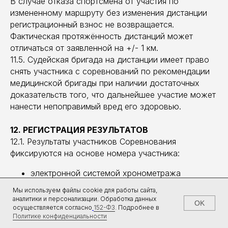
В случае отказа спортсмена от участия по
измененному маршруту без изменения дистанции
регистрационный взнос не возвращается.
Фактическая протяжённость дистанций может
отличаться от заявленной на +/- 1 км.
11.5. Судейская бригада на дистанции имеет право
снять участника с соревнований по рекомендации
медицинской бригады при наличии достаточных
доказательств того, что дальнейшее участие может
нанести непоправимый вред его здоровью.
12. РЕГИСТРАЦИЯ РЕЗУЛЬТАТОВ
12.1. Результаты участников Соревнования
фиксируются на основе номера участника:
электронной системой хронометража
ручной записью прихода к финишу.
Мы используем файлы cookie для работы сайта,
аналитики и персонализации. Обработка данных
OK
12.2. Результаты участников доступны на портале
осуществляется согласно
152-ФЗ
.
Подробнее в
russiarunning.com
в день проведения
Политике конфиденциальности