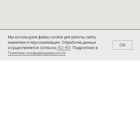
© 2015-2025 ООО «УЛЬТРА-100». ВСЕ ПРАВА ЗАЩИЩЕНЫ
ДОГОВОР ОФЕРТЫ
ТОВАРНЫЙ ЗНАК
ПОЛИТИКА КОНФИДЕНЦИАЛЬНОСТИ
Мы используем файлы cookie для работы сайта,
ПОЛЬЗОВАТЕЛЬСКОЕ СОГЛАШЕНИЕ
аналитики и персонализации. Обработка данных
OK
осуществляется согласно
152-ФЗ
.
Подробнее в
Политике конфиденциальности