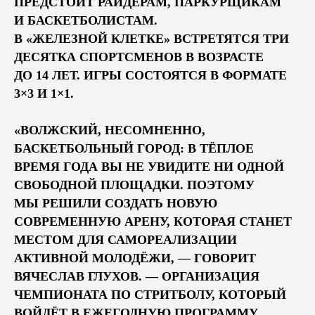
ПРЕДСТОИТ РАЙДЕРАМ, ПАРКУРЩИКАМ
И БАСКЕТБОЛИСТАМ.
В «ЖЕЛЕЗНОЙ КЛЕТКЕ» ВСТРЕТЯТСЯ ТРИ
ДЕСЯТКА СПОРТСМЕНОВ В ВОЗРАСТЕ
ДО 14 ЛЕТ. ИГРЫ СОСТОЯТСЯ В ФОРМАТЕ
3×3 И 1×1.
СЛУЖБА ПОМОЩИ
«ВОЛЖСКИЙ, НЕСОМНЕННО,
БАСКЕТБОЛЬНЫЙ ГОРОД: В ТЁПЛОЕ
БЕГОВЫЕ ДИСТАНЦИИ
ВРЕМЯ ГОДА ВЫ НЕ УВИДИТЕ НИ ОДНОЙ
ТРОПА
РОСТОК
ПЫЛЬ
ПЫЛЬ.НОЧЬ
ПЕСОК
СВОБОДНОЙ ПЛОЩАДКИ. ПОЭТОМУ
ПЕСОК.НОЧЬ
ПОЛЫНЬ
ОСТРОВ 5
ОСТРОВ 12
МЫ РЕШИЛИ СОЗДАТЬ НОВУЮ
КАНИКРОСС
ЗАБЕГ С ЖЕНАМИ
СОВРЕМЕННУЮ АРЕНУ, КОТОРАЯ СТАНЕТ
КАРТА САЙТА
МЕСТОМ ДЛЯ САМОРЕАЛИЗАЦИИ
ФЕСТИВАЛЬ
СПОРТ
О НАС
ПАРТНЕРАМ
АКТИВНОЙ МОЛОДЁЖИ, — ГОВОРИТ
ДЛЯ СМИ
КОНТАКТЫ
ВОЛОНТЕРАМ
ВЯЧЕСЛАВ ГЛУХОВ. — ОРГАНИЗАЦИЯ
ЧЕМПИОНАТА ПО СТРИТБОЛУ, КОТОРЫЙ
ОГРН 1153435003864
ВОЙДЁТ В ЕЖЕГОДНУЮ ПРОГРАММУ