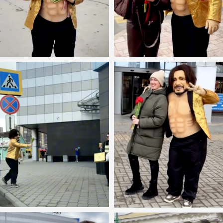
СЛУЖБА ПОМОЩИ
БЕГОВЫЕ ДИСТАНЦИИ
ТРОПА
РОСТОК
ПЫЛЬ
ПЫЛЬ.НОЧЬ
ПЕСОК
ПЕСОК.НОЧЬ
ПОЛЫНЬ
ОСТРОВ 5
ОСТРОВ 12
КАНИКРОСС
ЗАБЕГ С ЖЕНАМИ
КАРТА САЙТА
ФЕСТИВАЛЬ
СПОРТ
О НАС
ПАРТНЕРАМ
ДЛЯ СМИ
КОНТАКТЫ
ВОЛОНТЕРАМ