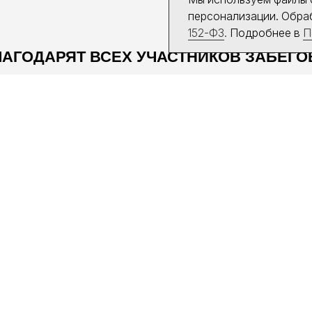
РТА САЙТА
БЕГОВЫЕ ДИСТАНЦИИ
ТИВАЛЬ
РОСТОК
ПЫЛЬ
ТРОПА
РТ
ПЫЛЬ.НОЧЬ
ПЕСОК
С
ПЕСОК.НОЧЬ
ПОЛЫНЬ
ТНЕРАМ
ОСТРОВ 5
ОСТРОВ 12
 СМИ
КАНИКРОСС
ТАКТЫ
ЗАБЕГ С ЖЕНАМИ
ОНТЕРАМ
ОФЕРТЫ
ТОВАРНЫЙ ЗНАК
ПОЛИТИКА КОНФИДЕНЦИАЛЬНОС