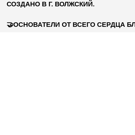
КА
ФЕС
СПО
О НА
ОГРН 1153435003864
ЮРИДИЧЕСКИЙ АДРЕС: ВОЛГОГРАДСКАЯ
ПАР
ОБЛАСТЬ, Г. ВОЛЖСКИЙ, УЛ. ИМ. ГЕНЕРАЛА
ДЛЯ
КАРБЫШЕВА, Д.1А, ОФИС 301
КОН
ВОЛ
© 2015-2025 ООО «УЛЬТРА-100». ВСЕ ПРАВА ЗАЩИЩЕНЫ
ДОГОВОР 