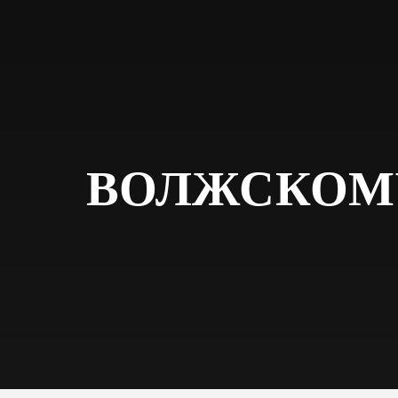
ВОЛЖСКОМУ 
ВОЛЖСКИЙ ВОСКРЕСНЫЙ БЕГОВОЙ КЛУБ 
НОВОСТИ
/
ВОЛЖСКОМУ БЕГОВОМУ КЛУБУ U1
КОТОРЫЙ КОМАНДА ULTRA100 РАЗВИВАЕТ
СВОЮ СТРАСТЬ К БЕГУ И ЗАБОТУ О ЛЮДЯ