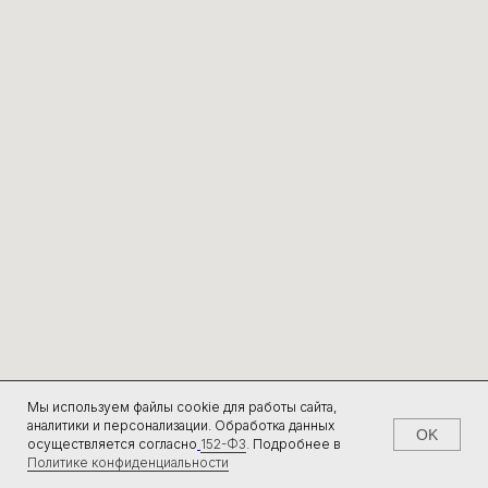
ОГРН 1153435003864
ЮРИДИЧЕСКИЙ АДРЕС: ВОЛГОГРАДСКАЯ
ОБЛАСТЬ, Г. ВОЛЖСКИЙ, УЛ. ИМ.
ГЕНЕРАЛА КАРБЫШЕВА, Д.1А, ОФИС 301
СОЦИАЛЬНЫЕ СЕТИ
© 2015-2025 ООО «УЛЬТРА-100». ВСЕ ПРАВА ЗАЩИЩЕНЫ
ДОГОВОР ОФЕРТЫ
ТОВАРНЫЙ ЗНАК
ПОЛИТИКА КОНФИДЕНЦИАЛЬНОСТИ
ПОЛЬЗОВАТЕЛЬСКОЕ СОГЛАШЕНИЕ
Мы используем файлы cookie для работы сайта,
аналитики и персонализации. Обработка данных
OK
осуществляется согласно
152-ФЗ
.
Подробнее в
Политике конфиденциальности