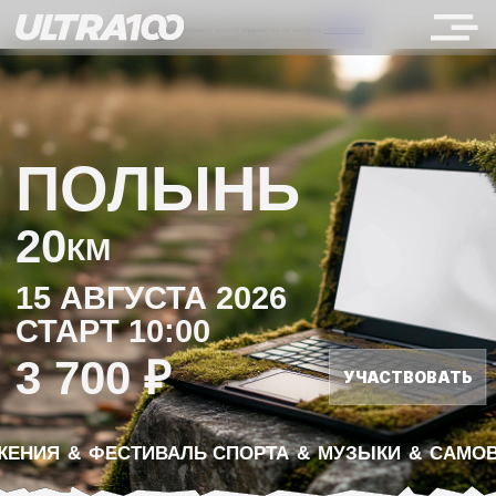
Если у ва
- Николай
ПОЛЫНЬ
20
КМ
15 АВГУСТА 2026
СТАРТ 10:00
3 700 ₽
УЧАСТВОВАТЬ
ИЯ
&
ФЕСТИВАЛЬ СПОРТА
&
МУЗЫКИ
&
САМОВЫРАЖЕНИЯ
&
ФЕСТИВА
ВАЖНАЯ
ИНФОРМАЦИЯ