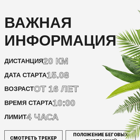
20 КМ
ДИСТАНЦИЯ
15.08
ДАТА СТАРТА
ОТ 16 ЛЕТ
ВОЗРАСТ
10:00
ВРЕМЯ СТАРТА
4 ЧАСА
ЛИМИТ
ПОЛОЖЕНИЕ БЕГОВЫХ
СМОТРЕТЬ ТРЕКЕР
ДИСТАНЦИЙ
МАРШРУТ ОБЪЕДИНЯЕТ ВСЕ КЛЮЧЕВЫЕ
ЛАНДШАФТЫ ФЕСТИВАЛЯ, НО УВОДИТ
ДАЛЬШЕ — ЧЕРЕЗ ШИРОКУЮ ПОЙМУ
АХТУБЫ, ПЕСКИ, ЛЕСА И ОТКРЫТЫЕ
УЧАСТКИ, ГДЕ АВГУСТОВСКАЯ ЖАРА
ДОБАВИТ СЕРЬЁЗНОСТИ КАЖДОМУ
КИЛОМЕТРУ.
«ПОЛЫНЬ» — ИДЕАЛЬНЫЙ ВЫБОР ДЛЯ
ТЕХ, КТО ВПЕРВЫЕ ВЫХОДИТ НА
СЕРЬЕЗНОЕ ИСПЫТАНИЕ. ЗДЕСЬ ВАС