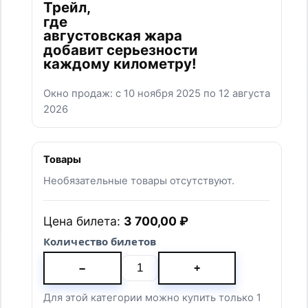
СЛУЖБА ПОМОЩИ
БЕГОВЫЕ ДИСТАНЦИИ
ТРОПА
РОСТОК
ПЫЛЬ
ПЫЛЬ.НОЧЬ
ПЕСОК
ПЕСОК.НОЧЬ
ПОЛЫНЬ
ОСТРОВ 5
ОСТРОВ 12
КАНИКРОСС
ЗАБЕГ С ЖЕНАМИ
КАРТА САЙТА
ФЕСТИВАЛЬ
СПОРТ
О НАС
ПАРТНЕРАМ
ДЛЯ СМИ
КОНТАКТЫ
ВОЛОНТЕРАМ