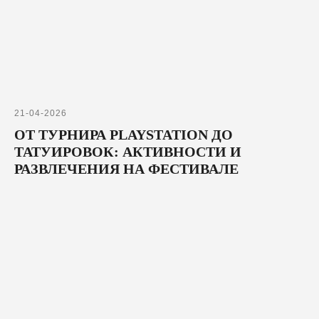
21-04-2026
ОТ ТУРНИРА PLAYSTATION ДО
ТАТУИРОВОК: АКТИВНОСТИ И
РАЗВЛЕЧЕНИЯ НА ФЕСТИВАЛЕ
СЛУЖБА ПОМОЩИ
БЕГОВЫЕ ДИСТАНЦИИ
ТРОПА
РОСТОК
ПЫЛЬ
ПЫЛЬ.НОЧЬ
ПЕСОК
ПЕСОК.НОЧЬ
ПОЛЫНЬ
ОСТРОВ 5
ОСТРОВ 12
КАНИКРОСС
ЗАБЕГ С ЖЕНАМИ
КАРТА САЙТА
ФЕСТИВАЛЬ
СПОРТ
О НАС
ПАРТНЕРАМ